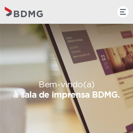
Bem-vindo(a)
à sala de imprensa BDMG.