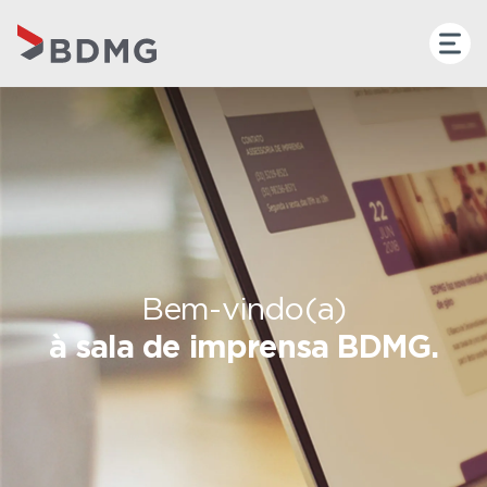
Bem-vindo(a)
à sala de imprensa BDMG.