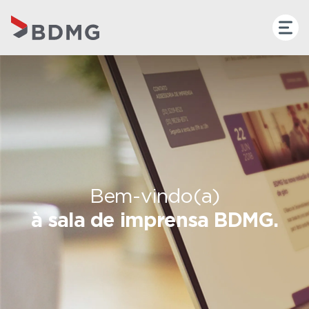
Bem-vindo(a)
à sala de imprensa BDMG.