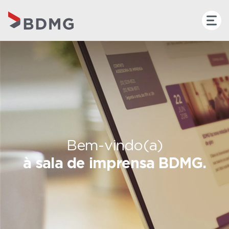
Bem-vindo(a)
à sala de imprensa BDMG.