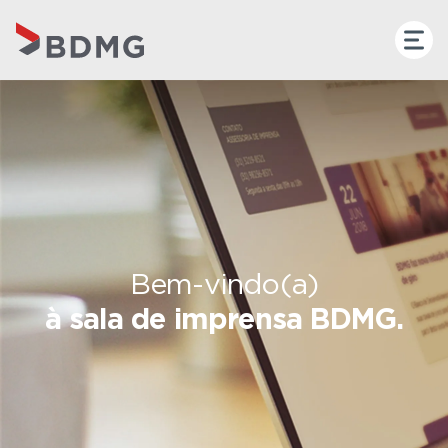
Bem-vindo(a)
à sala de imprensa BDMG.