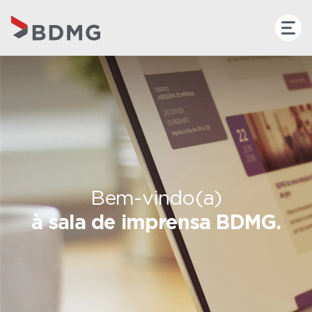
Bem-vindo(a)
à sala de imprensa BDMG.