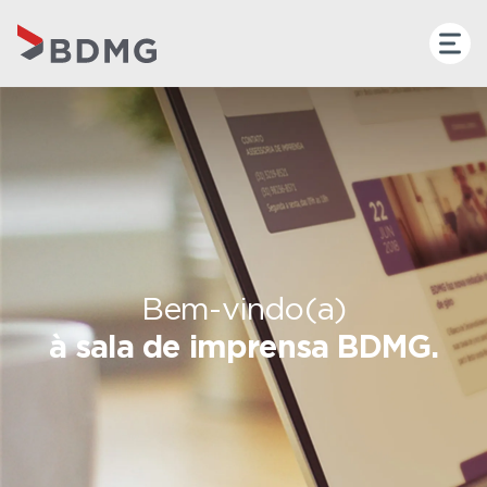
Bem-vindo(a)
à sala de imprensa BDMG.