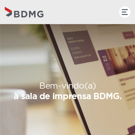
Bem-vindo(a)
à sala de imprensa BDMG.