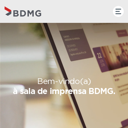
Bem-vindo(a)
à sala de imprensa BDMG.