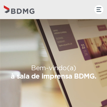
Bem-vindo(a)
à sala de imprensa BDMG.