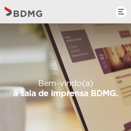
Bem-vindo(a)
à sala de imprensa BDMG.