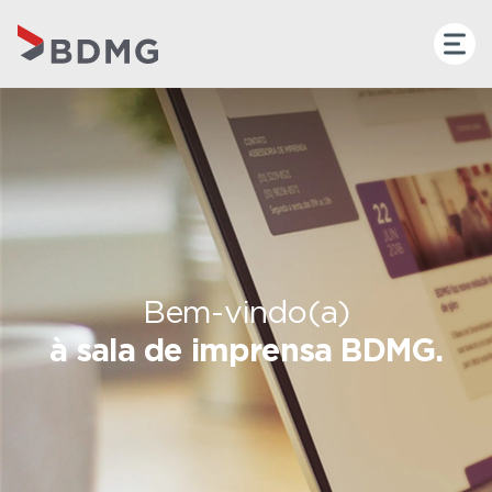
Bem-vindo(a)
à sala de imprensa BDMG.