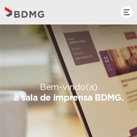
Bem-vindo(a)
à sala de imprensa BDMG.