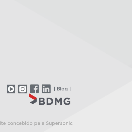
| Blog |
ite concebido pela Supersonic