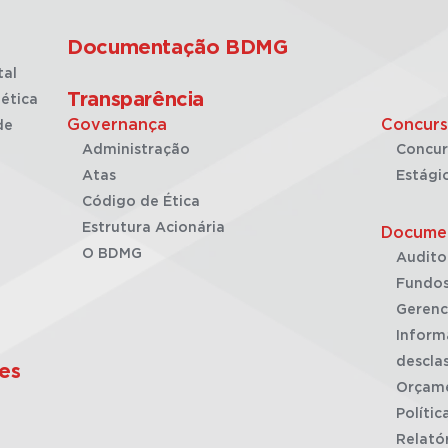
Documentação BDMG
tal
Transparência
ética
Governança
Concurs
de
Administração
Concur
Atas
Estági
Código de Ética
Estrutura Acionária
Docume
O BDMG
Audito
Fundos
Gerenc
Inform
desclas
es
Orçam
Polític
Relató