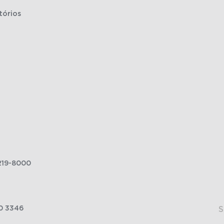
tórios
219-8000
0 3346
S