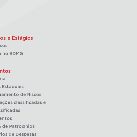
os e Estágios
sos
o no BDMG
ntos
ria
 Estaduais
iamento de Riscos
ações classificadas e
sificadas
entos
a de Patrocínios
rios de Despesas