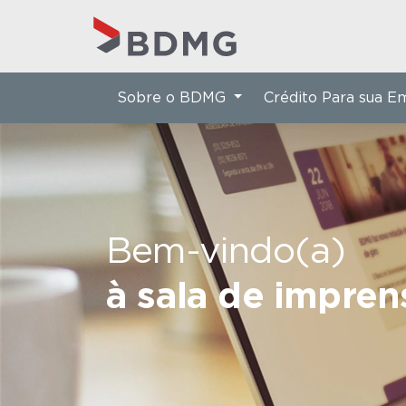
Sobre o BDMG
Crédito Para sua 
Bem-vindo(a)
à sala de impre