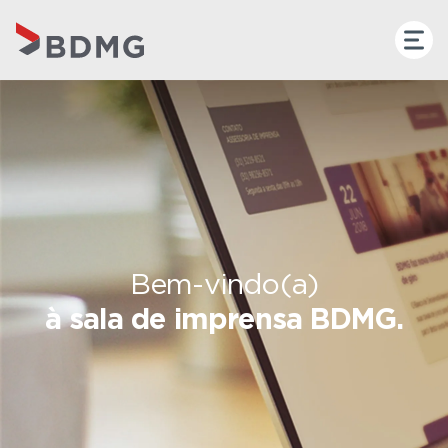
Bem-vindo(a)
à sala de imprensa BDMG.