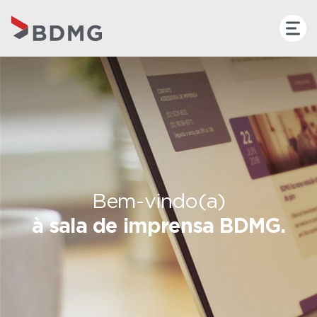
Bem-vindo(a)
à sala de imprensa BDMG.