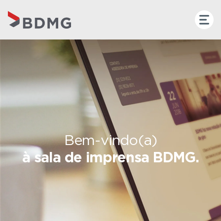
Bem-vindo(a)
à sala de imprensa BDMG.