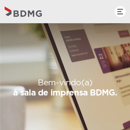
Bem-vindo(a)
à sala de imprensa BDMG.