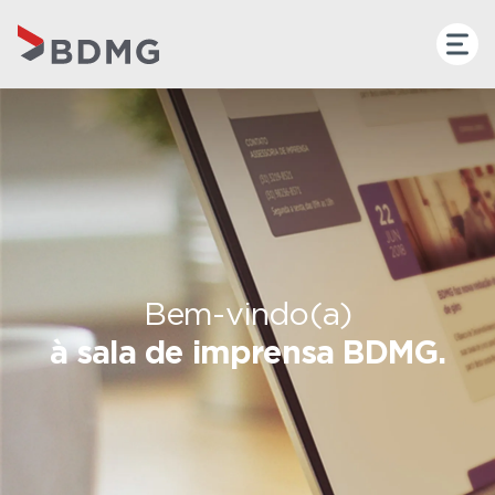
Bem-vindo(a)
à sala de imprensa BDMG.