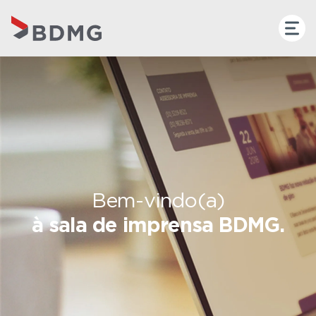
Bem-vindo(a)
à sala de imprensa BDMG.