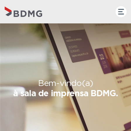
Bem-vindo(a)
à sala de imprensa BDMG.