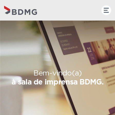
Bem-vindo(a)
à sala de imprensa BDMG.