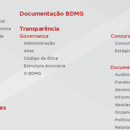
Documentação BDMG
tal
Transparência
ética
Governança
Concurs
de
Administração
Concur
Atas
Estági
Código de Ética
Estrutura Acionária
Docume
O BDMG
Audito
Fundos
Gerenc
Inform
desclas
es
Orçam
Polític
Relató