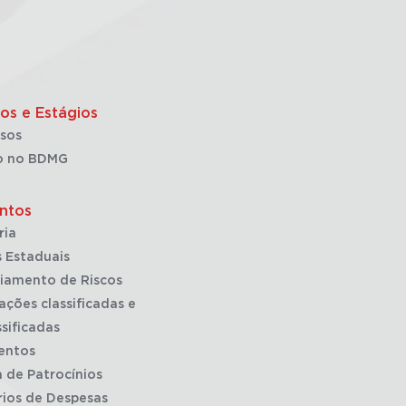
os e Estágios
sos
o no BDMG
ntos
ria
 Estaduais
iamento de Riscos
ações classificadas e
sificadas
entos
a de Patrocínios
rios de Despesas