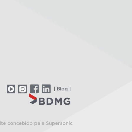
| Blog |
ite concebido pela Supersonic