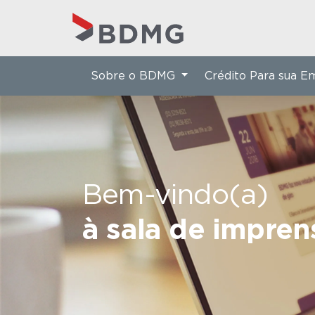
Sobre o BDMG
Crédito Para sua 
Bem-vindo(a)
à sala de impre