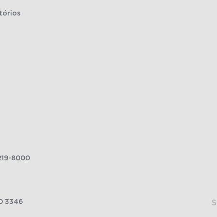
tórios
219-8000
0 3346
S