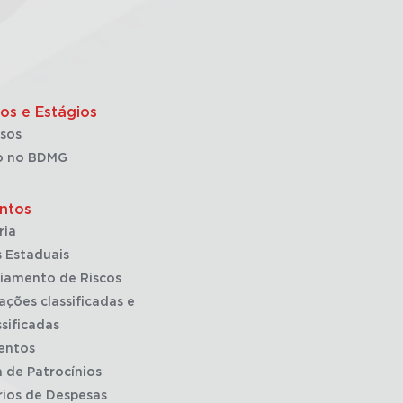
os e Estágios
sos
o no BDMG
ntos
ria
 Estaduais
iamento de Riscos
ações classificadas e
sificadas
entos
a de Patrocínios
rios de Despesas