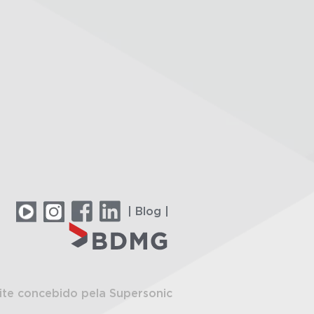
| Blog |
ite concebido pela Supersonic