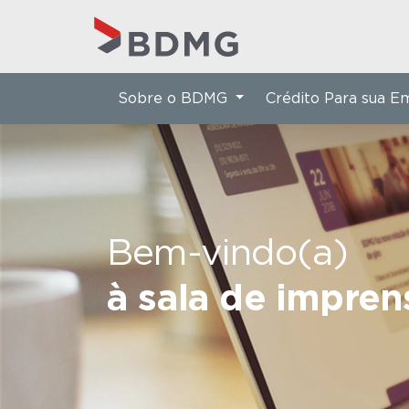
Sobre o BDMG
Crédito Para sua 
Bem-vindo(a)
à sala de impre