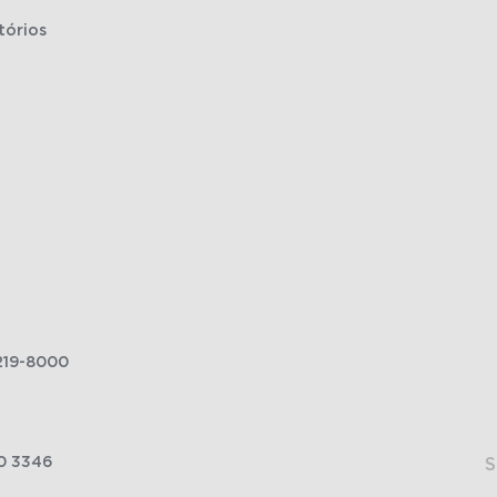
tórios
219-8000
0 3346
S