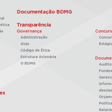
Documentação BDMG
tal
Transparência
ética
Governança
Concurs
de
Administração
Concur
Atas
Estági
Código de Ética
Estrutura Acionária
Docume
O BDMG
Audito
Fundos
Gerenc
Inform
desclas
es
Orçam
Polític
Relató