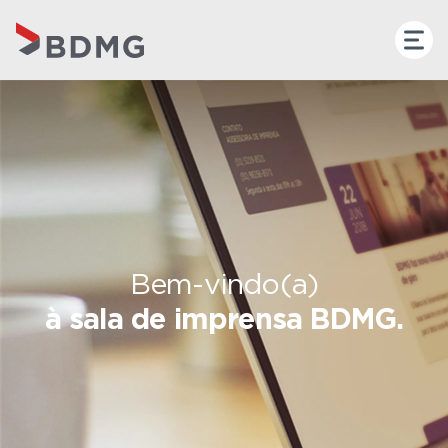
Bem-vindo(a)
à sala de imprensa BDMG.