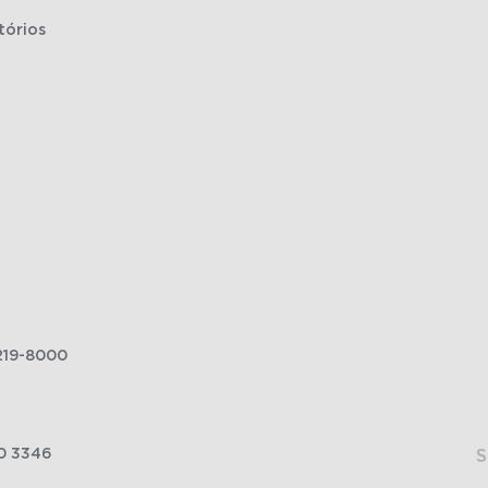
tórios
219-8000
0 3346
S