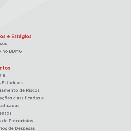
os e Estágios
sos
o no BDMG
ntos
ria
 Estaduais
iamento de Riscos
ações classificadas e
sificadas
entos
a de Patrocínios
rios de Despesas