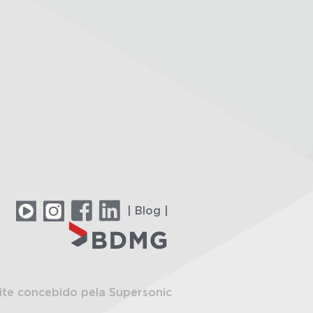
| Blog |
ite concebido pela Supersonic