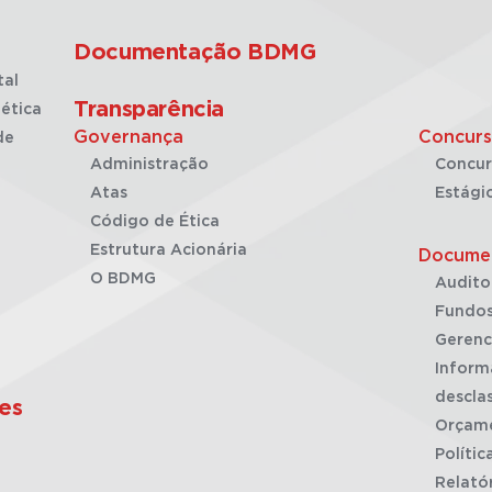
Documentação BDMG
tal
Transparência
ética
Governança
Concurs
de
Administração
Concur
Atas
Estági
Código de Ética
Estrutura Acionária
Docume
O BDMG
Audito
Fundos
Gerenc
Inform
desclas
es
Orçam
Polític
Relató