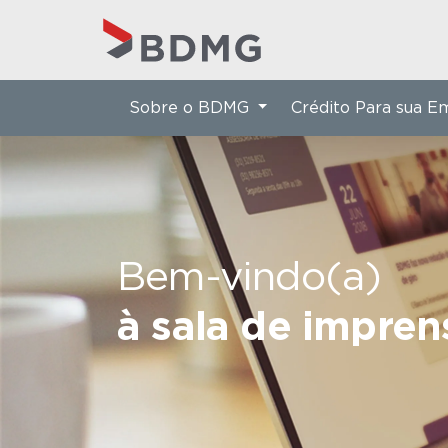
Sobre o BDMG
Crédito Para sua 
Bem-vindo(a)
à sala de impre