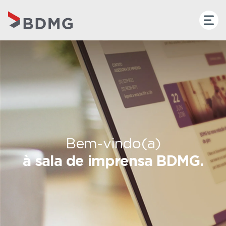
Bem-vindo(a)
à sala de imprensa BDMG.