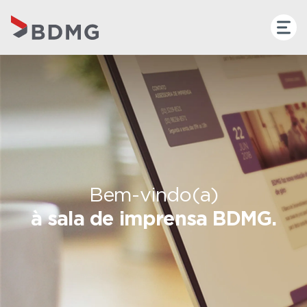
Bem-vindo(a)
à sala de imprensa BDMG.