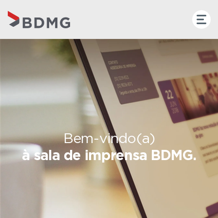
Bem-vindo(a)
à sala de imprensa BDMG.