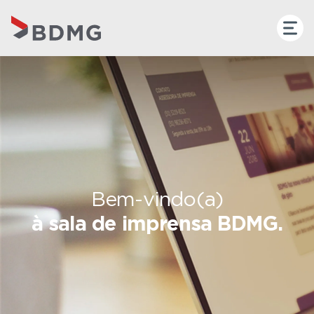
Bem-vindo(a)
à sala de imprensa BDMG.