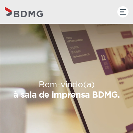
Bem-vindo(a)
à sala de imprensa BDMG.