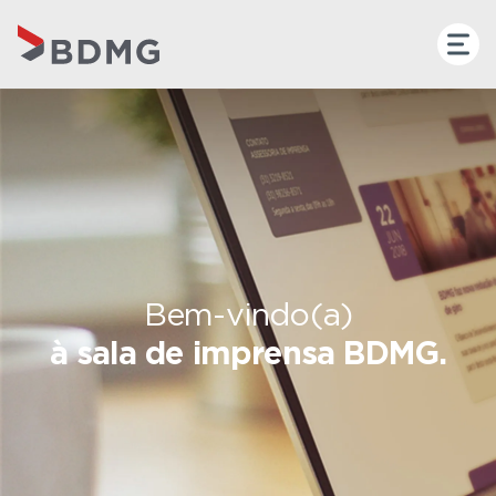
Bem-vindo(a)
à sala de imprensa BDMG.