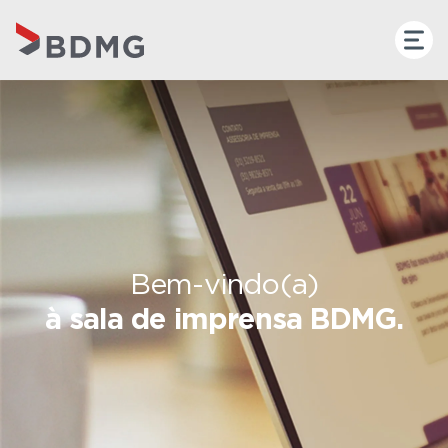
Bem-vindo(a)
à sala de imprensa BDMG.