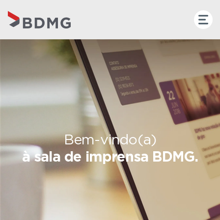
Bem-vindo(a)
à sala de imprensa BDMG.