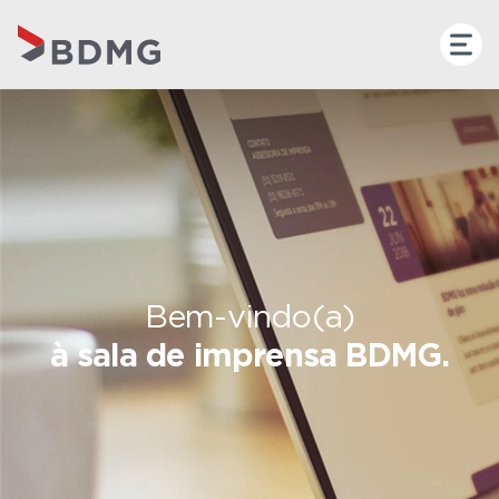
Bem-vindo(a)
à sala de imprensa BDMG.