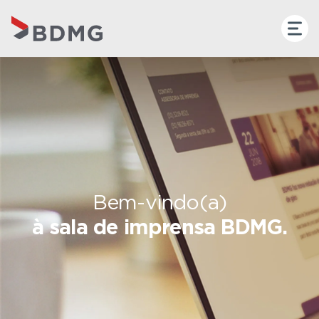
Bem-vindo(a)
à sala de imprensa BDMG.