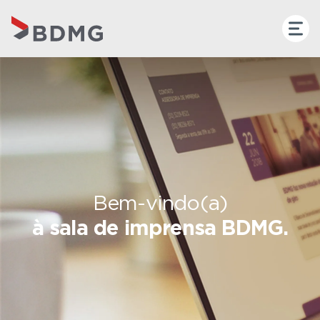
Bem-vindo(a)
à sala de imprensa BDMG.