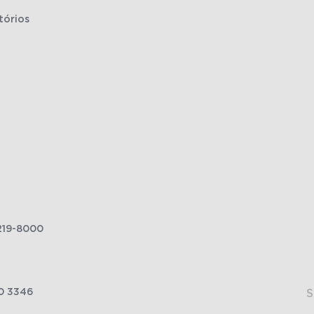
tórios
219-8000
0 3346
S