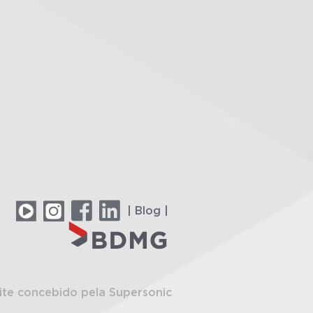
| Blog |
ite concebido pela Supersonic