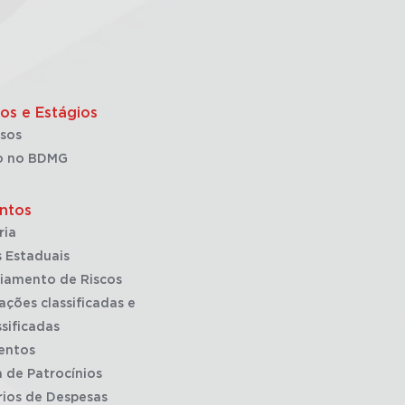
os e Estágios
sos
o no BDMG
ntos
ria
 Estaduais
iamento de Riscos
ações classificadas e
sificadas
entos
a de Patrocínios
rios de Despesas