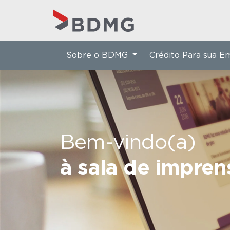
Sobre o BDMG
Crédito Para sua 
Bem-vindo(a)
à sala de impre