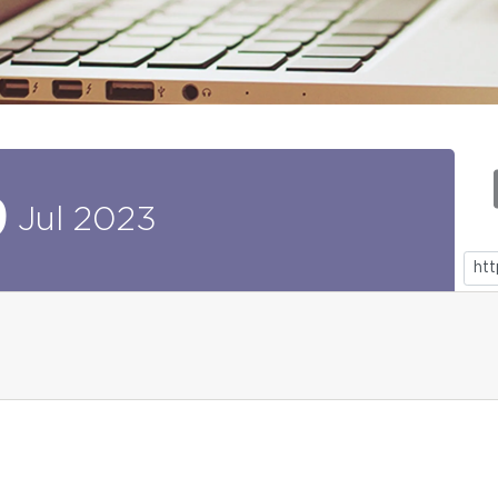
9
Jul
2023