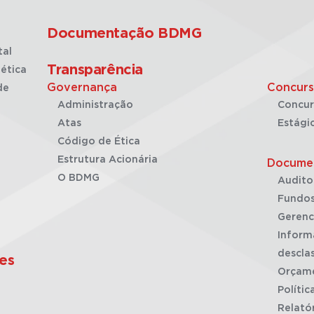
Documentação BDMG
tal
Transparência
ética
Governança
Concurs
de
Administração
Concur
Atas
Estági
Código de Ética
Estrutura Acionária
Docume
O BDMG
Audito
Fundos
Gerenc
Inform
desclas
es
Orçam
Polític
Relató