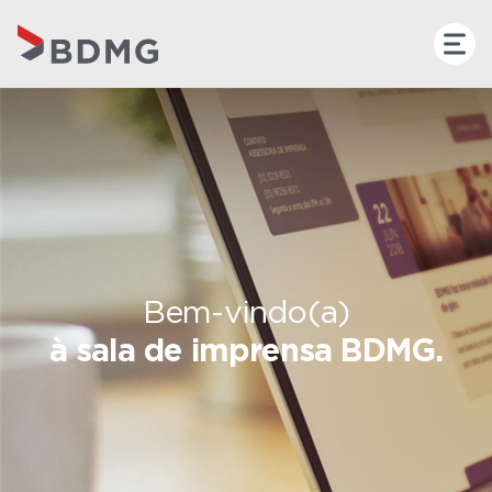
Bem-vindo(a)
à sala de imprensa BDMG.