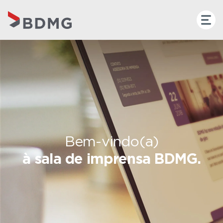
Bem-vindo(a)
à sala de imprensa BDMG.