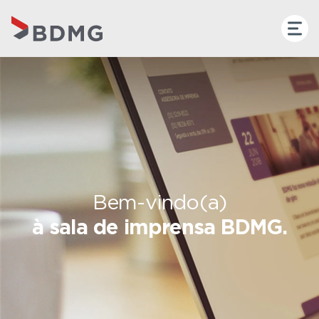
Bem-vindo(a)
à sala de imprensa BDMG.