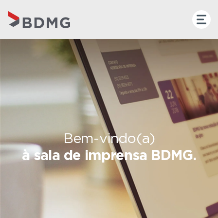
Bem-vindo(a)
à sala de imprensa BDMG.