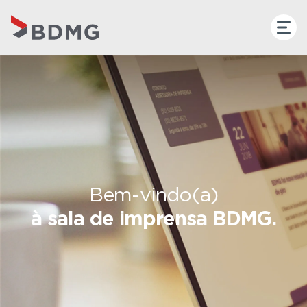
Bem-vindo(a)
à sala de imprensa BDMG.