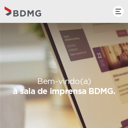
Bem-vindo(a)
à sala de imprensa BDMG.