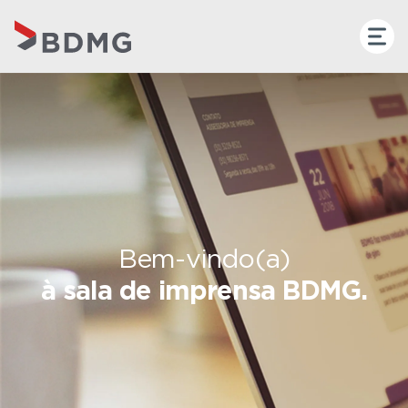
Bem-vindo(a)
à sala de imprensa BDMG.