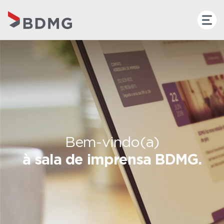
Bem-vindo(a)
à sala de imprensa BDMG.