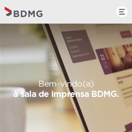
Bem-vindo(a)
à sala de imprensa BDMG.