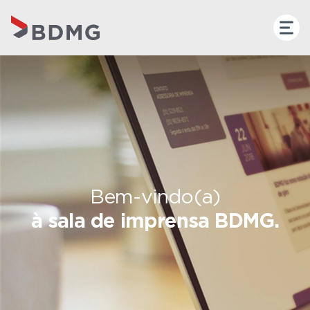
Bem-vindo(a)
à sala de imprensa BDMG.