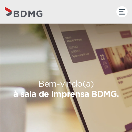
Bem-vindo(a)
à sala de imprensa BDMG.