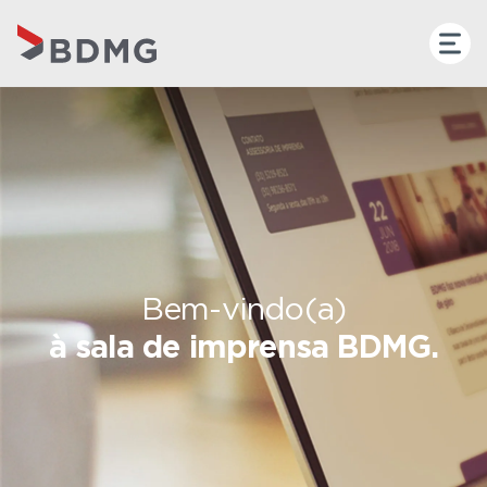
Bem-vindo(a)
à sala de imprensa BDMG.